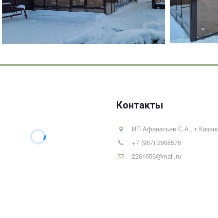
Контакты
ИП Афанасьев С.А.
,
г.Казан
+7 (987) 2908576
2261656@mail.ru