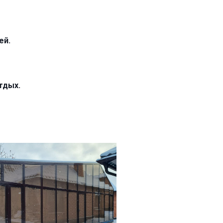
ей.
отдых.