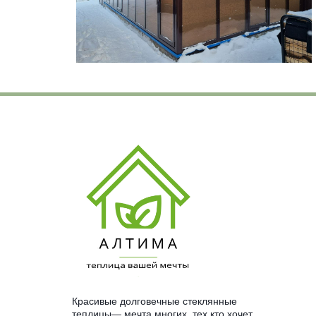
Красивые долговечные стеклянные 
теплицы— мечта многих, тех кто хочет 