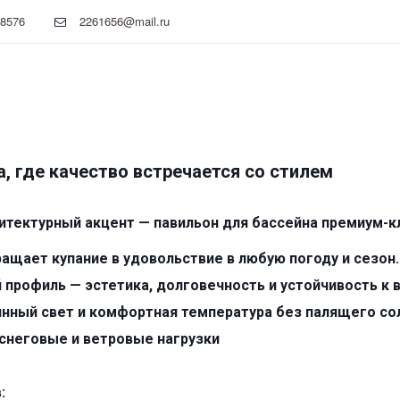
08576
2261656@mail.ru
, где качество встречается со стилем
итектурный акцент — павильон для бассейна премиум-к
вращает купание в удовольствие в любую погоду и сезон
профиль — эстетика, долговечность и устойчивость к 
еянный свет и комфортная температура без палящего с
а снеговые и ветровые нагрузки
в: