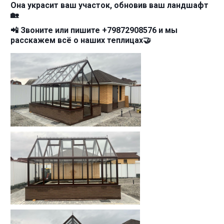
Она украсит ваш участок, обновив ваш ландшафт
🏡
📲 Звоните или пишите +79872908576 и мы
расскажем всё о наших теплицах🤝