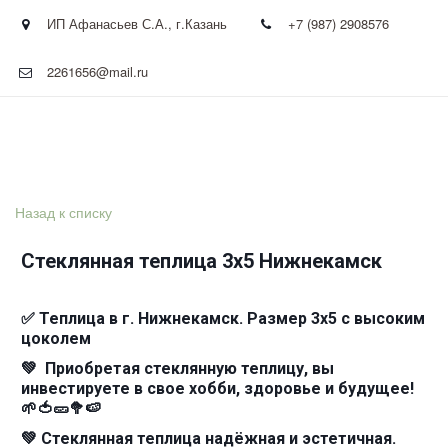
ИП Афанасьев С.А.
,
г.Казань
+7 (987) 2908576
2261656@mail.ru
Назад к списку
Стеклянная теплица 3х5 Нижнекамск
✅ Теплица в г. Нижнекамск. Размер 3х5 с высоким
цоколем
💚 Приобретая стеклянную теплицу, вы
инвестируете в свое хобби, здоровье и будущее!
🌱🍅🥒🥦🍉
💚 Стеклянная теплица надёжная и эстетичная.