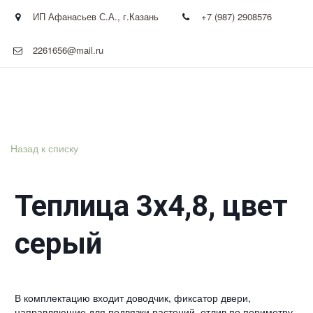
ИП Афанасьев С.А.
,
г.Казань
+7 (987) 2908576
2261656@mail.ru
Назад к списку
Теплица 3х4,8, цвет
серый
В комплектацию входит доводчик, фиксатор двери,
направляющие для подвязки растений, отлив по периметру.