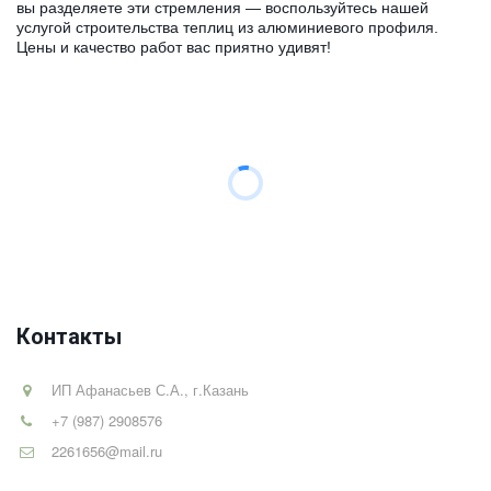
вы разделяете эти стремления — воспользуйтесь нашей 
услугой строительства теплиц из алюминиевого профиля. 
Цены и качество работ вас приятно удивят!
Контакты
ИП Афанасьев С.А.
,
г.Казань
+7 (987) 2908576
2261656@mail.ru