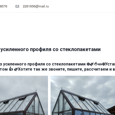
08576
2261656@mail.ru
 усиленного профиля со стеклопакетами
из усиленного профиля со стеклопакетами ❄️🌿🍅🥒❄️Уст
ом 👍 🌿Хотите так же звоните, пишите, рассчитаем и 