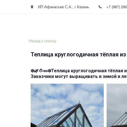
ИП Афанасьев С.А.
,
г.Казань
+7 (987) 29
Назад к списку
Теплица круглогодичная тёплая из
❄️🌿🍅🥒❄️Теплица круглогодичная тёплая 
Заказчики могут выращивать и зимой и лет