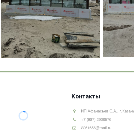
Контакты
ИП Афанасьев С.А.
,
г.Казан
+7 (987) 2908576
2261656@mail.ru