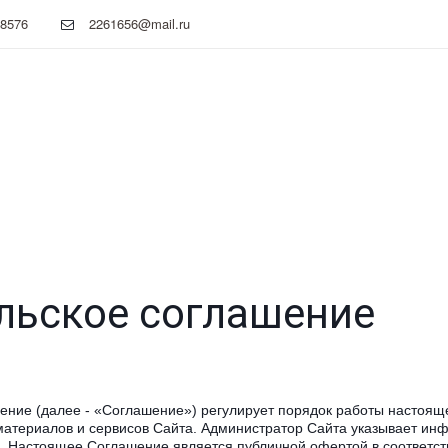
08576
2261656@mail.ru
льское соглашение
ние (далее - «Соглашение») регулирует порядок работы настоящег
атериалов и сервисов Сайта. Администратор Сайта указывает инф
е. Настоящее Соглашение является публичной офертой в соответс