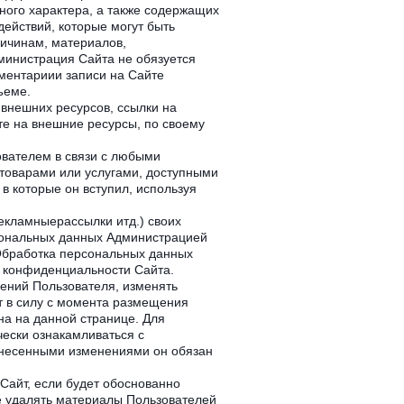
ного характера, а также содержащих
ействий, которые могут быть
ричинам, материалов,
министрация Сайта не обязуется
ментариии записи на Сайте
ъеме.
внешних ресурсов, ссылки на
те на внешние ресурсы, по своему
ователем в связи с любыми
товарами или услугами, доступными
в которые он вступил, используя
екламныерассылки итд.) своих
сональных данных Администрацией
Обработка персональных данных
 конфиденциальности Сайта.
ений Пользователя, изменять
т в силу с момента размещения
на на данной странице. Для
ески ознакамливаться с
внесенными изменениями он обязан
Сайт, если будет обоснованно
ве удалять материалы Пользователей