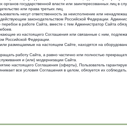
 органов государственной власти или заинтересованных лиц в сл
тельство или права третьих лиц.
ьзователь несут ответственность за неисполнение или ненадлежащ
 действующим законодательством Российской Федерации. Админис
е перебои в работе Сайта, вместе с тем Администратор Сайта обя
ебоев.
кающие из настоящего Соглашения или связанные с ним, подлежа
ом Российской Федерации.
или размещаемые на настоящем Сайте, находятся на оборудован
ращать работу Сайта, а равно частично или полностью прекращать
служивания и (или) модернизации Сайта.
ятию настоящего Соглашения (оферты), Пользователь гарантирует,
инимает все условия Соглашения в целом, обязуется их соблюдать