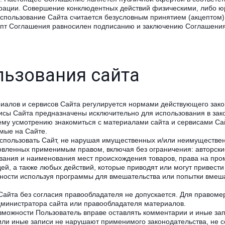
рации. Совершение конклюдентных действий физическими, либо ю
использование Сайта считается безусловным принятием (акцептом
цепт Соглашения равносилен подписанию и заключению Соглашения
льзования сайта
алов и сервисов Сайта регулируется нормами действующего зако
сы Сайта предназначены исключительно для использования в зак
ему усмотрению знакомиться с материалами сайта и сервисами Сай
емые на Сайте.
спользовать Сайт, не нарушая имущественных и/или неимущественн
овле
нных применимым правом, включая без ограничения: авторски
ивания и наименования мест происхождения товаров, права на пр
ей, а также любых действий, которые приводят или могут привест
стности используя программы для вмешательства или попытки вмеш
айта без согласия правообладателя не допускается. Для правоме
министратора сайта или правообладателя материалов.
зможности Пользователь вправе оставлять комментарии и иные зап
 или иные записи не нарушают применимого законодательства, не 