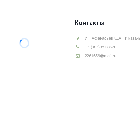
Контакты
ИП Афанасьев С.А.
,
г.Казан
+7 (987) 2908576
2261656@mail.ru