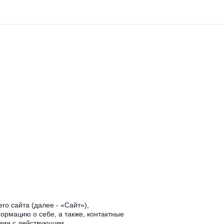
о сайта (далее - «Сайт»),
ормацию о себе, а также, контактные
твии с действующим