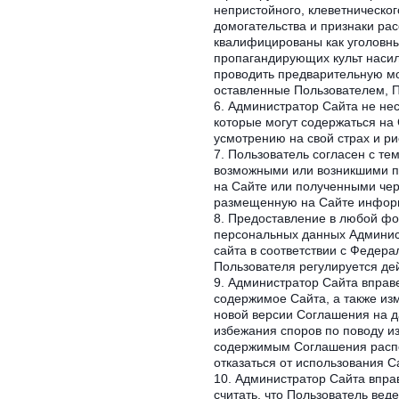
непристойного, клеветническо
домогательства и признаки ра
квалифицированы как уголовны
пропагандирующих культ насил
проводить предварительную мо
оставленные Пользователем, П
Администратор Сайта не нес
которые могут содержаться на
усмотрению на свой страх и ри
Пользователь согласен с те
возможными или возникшими п
на Сайте или полученными чере
размещенную на Сайте информ
Предоставление в любой фор
персональных данных Админист
сайта в соответствии с Федер
Пользователя регулируется д
Администратор Сайта вправе
содержимое Сайта, а также из
новой версии Соглашения на д
избежания споров по поводу и
содержимым Соглашения распо
отказаться от использования С
Администратор Сайта вправ
считать, что Пользователь ве