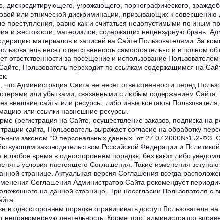
го, дискредитирующего, угрожающего, порнографического, враждеб
совой или этнической дискриминации, призывающих к совершению д
е преступления, равно как и считаться недопустимыми по иным п
ия и жестокости, материалов, содержащих нецензурную брань. Ад
дерацию материалов и записей на Сайте Пользователями. За ком
ользователь несет ответственность самостоятельно и в полном об
ет ответственности за посещение и использование Пользователем 
 Сайте, Пользователь переходит по ссылкам содержащимся на Сай
ск.
м, что Администрация Сайта не несет ответственности перед Польз
отерями или убытками, связанными с любым содержанием Сайта, 
з внешние сайты или ресурсы, либо иные контакты Пользователя, 
ацию или ссылки навнешние ресурсы.
ме (регистрация на Сайте, осуществление заказов, подписка на р
рации сайта, Пользователь выражает согласие на обработку пер
альным законом “О персональных данных” от 27.07.2006№152-ФЗ. 
ействующим законодательством Российской Федерации и Политикой
 в любое время в одностороннем порядке, без каких либо уведомл
менять условия настоящего Соглашения. Такие изменения вступаю
анной странице. Актуальная версия Соглашения всегда расположе
зменения Соглашения Администратор Сайта рекомендует периодич
ложенного на данной странице. При несогласии Пользователя с 
айта.
е в одностороннем порядке ограничивать доступ Пользователя на 
дет неправомерную деятельность. Кроме того, администратор впра