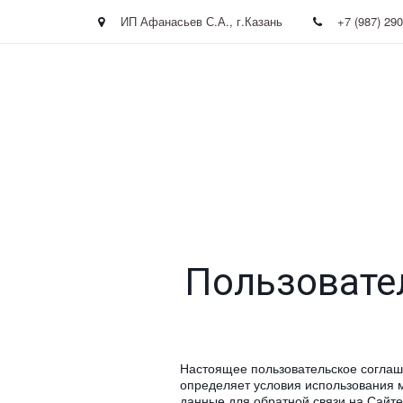
ИП Афанасьев С.А.
,
г.Казань
+7 (987) 29
Пользовате
Настоящее пользовательское соглаше
определяет условия использования м
данные для обратной связи на Сайт