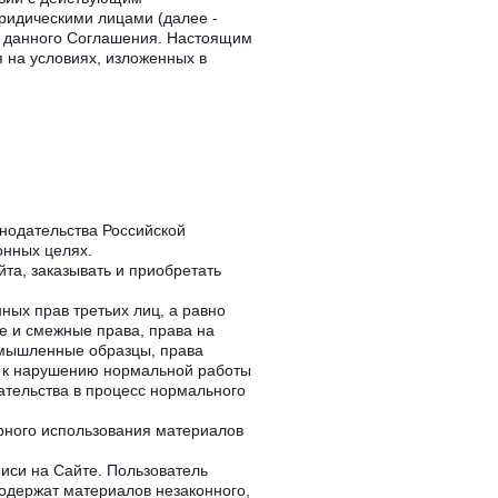
ридическими лицами (далее -
) данного Соглашения. Настоящим
 на условиях, изложенных в
нодательства Российской
онных целях.
та, заказывать и приобретать
ых прав третьих лиц, а равно
е и смежные права, права на
омышленные образцы, права
и к нарушению нормальной работы
ательства в процесс нормального
рного использования материалов
иси на Сайте. Пользователь
содержат материалов незаконного,